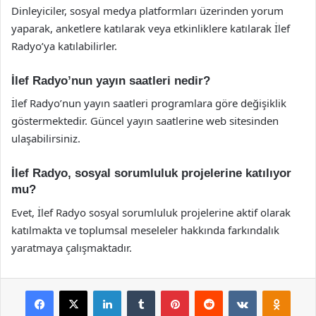
Dinleyiciler, sosyal medya platformları üzerinden yorum
yaparak, anketlere katılarak veya etkinliklere katılarak İlef
Radyo’ya katılabilirler.
İlef Radyo’nun yayın saatleri nedir?
İlef Radyo’nun yayın saatleri programlara göre değişiklik
göstermektedir. Güncel yayın saatlerine web sitesinden
ulaşabilirsiniz.
İlef Radyo, sosyal sorumluluk projelerine katılıyor
mu?
Evet, İlef Radyo sosyal sorumluluk projelerine aktif olarak
katılmakta ve toplumsal meseleler hakkında farkındalık
yaratmaya çalışmaktadır.
Facebook
X
LinkedIn
Tumblr
Pinterest
Reddit
VKontakte
Odnok