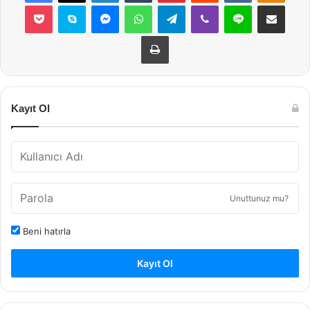
Pocket
Skype
Messenger
WhatsApp
Telegram
Viber
Line
E-Posta ile payla
Yazdır
Kayıt Ol
Unuttunuz mu?
Beni hatırla
Kayıt Ol