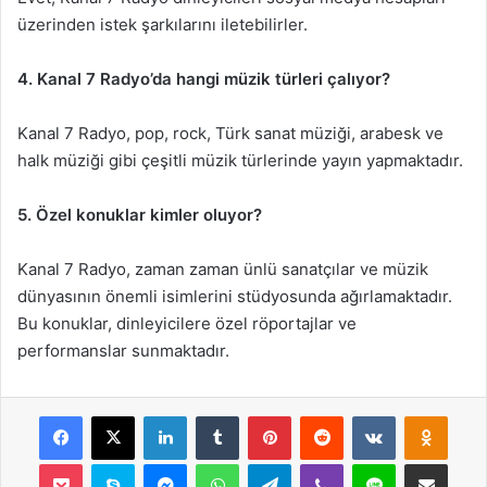
üzerinden istek şarkılarını iletebilirler.
4. Kanal 7 Radyo’da hangi müzik türleri çalıyor?
Kanal 7 Radyo, pop, rock, Türk sanat müziği, arabesk ve
halk müziği gibi çeşitli müzik türlerinde yayın yapmaktadır.
5. Özel konuklar kimler oluyor?
Kanal 7 Radyo, zaman zaman ünlü sanatçılar ve müzik
dünyasının önemli isimlerini stüdyosunda ağırlamaktadır.
Bu konuklar, dinleyicilere özel röportajlar ve
performanslar sunmaktadır.
Facebook
X
LinkedIn
Tumblr
Pinterest
Reddit
VKontakte
Odnok
Pocket
Skype
Messenger
WhatsApp
Telegram
Viber
Line
E-Posta ile payla