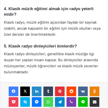
4. Klasik müzik eğitimi almak için radyo yeterli
midir?
Klasik radyo, müzik eğitimi açısından faydalı bir kaynak
olabilir, ancak kapsamlı bir eğitim için müzik okulları veya
özel dersler de önerilmektedir.
5. Klasik radyo dinleyicileri kimlerdir?
Klasik radyo dinleyicileri, genellikle klasik müziğe ilgi
duyan her yaştan insanı kapsar. Bu dinleyiciler arasında
müzisyenler, müzik öğrencileri ve klasik müzik severler
bulunmaktadır.
Facebook
X
LinkedIn
Tumblr
Pinterest
Reddit
VKontakte
Odnok
Pocket
Skype
Messenger
WhatsApp
Telegram
Viber
Line
E-Posta ile payla
Yazdır