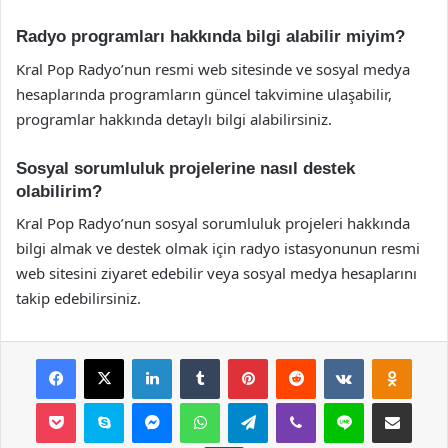
Radyo programları hakkında bilgi alabilir miyim?
Kral Pop Radyo’nun resmi web sitesinde ve sosyal medya
hesaplarında programların güncel takvimine ulaşabilir,
programlar hakkında detaylı bilgi alabilirsiniz.
Sosyal sorumluluk projelerine nasıl destek
olabilirim?
Kral Pop Radyo’nun sosyal sorumluluk projeleri hakkında
bilgi almak ve destek olmak için radyo istasyonunun resmi
web sitesini ziyaret edebilir veya sosyal medya hesaplarını
takip edebilirsiniz.
Facebook
X
LinkedIn
Tumblr
Pinterest
Reddit
VKontakte
Odnok
Pocket
Skype
Messenger
WhatsApp
Telegram
Viber
Line
E-Posta ile payla
Yazdır