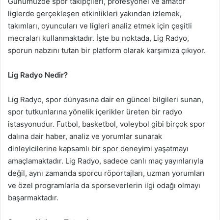
Günümüzde spor takipçileri, profesyonel ve amatör
liglerde gerçekleşen etkinlikleri yakından izlemek,
takımları, oyuncuları ve ligleri analiz etmek için çeşitli
mecraları kullanmaktadır. İşte bu noktada, Lig Radyo,
sporun nabzını tutan bir platform olarak karşımıza çıkıyor.
Lig Radyo Nedir?
Lig Radyo, spor dünyasına dair en güncel bilgileri sunan,
spor tutkunlarına yönelik içerikler üreten bir radyo
istasyonudur. Futbol, basketbol, voleybol gibi birçok spor
dalına dair haber, analiz ve yorumlar sunarak
dinleyicilerine kapsamlı bir spor deneyimi yaşatmayı
amaçlamaktadır. Lig Radyo, sadece canlı maç yayınlarıyla
değil, aynı zamanda sporcu röportajları, uzman yorumları
ve özel programlarla da sporseverlerin ilgi odağı olmayı
başarmaktadır.