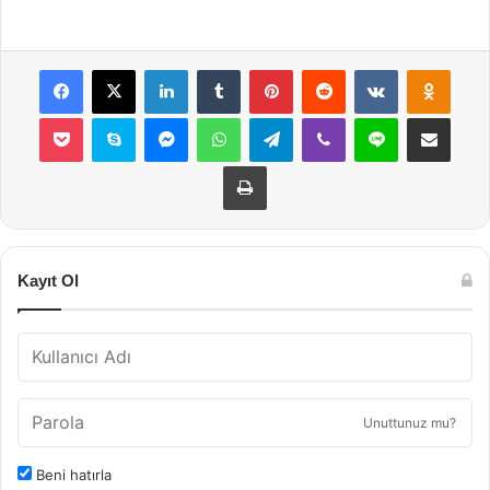
Facebook
X
LinkedIn
Tumblr
Pinterest
Reddit
VKontakte
Odnok
Pocket
Skype
Messenger
WhatsApp
Telegram
Viber
Line
E-Posta ile payla
Yazdır
Kayıt Ol
Unuttunuz mu?
Beni hatırla