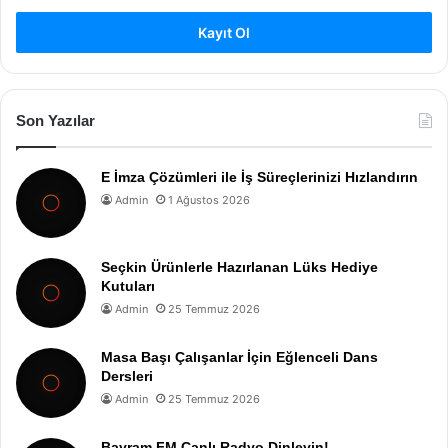
Kayıt Ol
Son Yazılar
E İmza Çözümleri ile İş Süreçlerinizi Hızlandırın
Admin
1 Ağustos 2026
Seçkin Ürünlerle Hazırlanan Lüks Hediye
Kutuları
Admin
25 Temmuz 2026
Masa Başı Çalışanlar İçin Eğlenceli Dans
Dersleri
Admin
25 Temmuz 2026
Bayram FM Canlı Radyo Dinleyin!