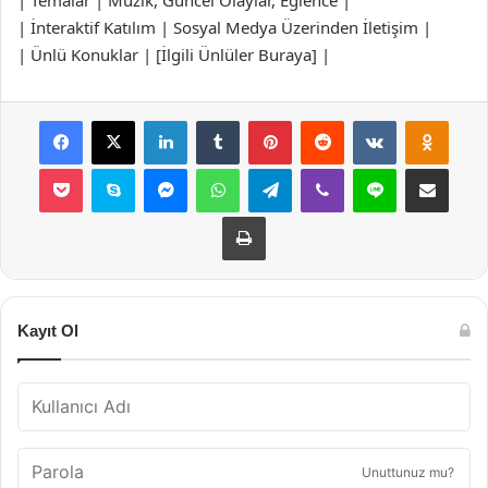
| Temalar | Müzik, Güncel Olaylar, Eğlence |
| İnteraktif Katılım | Sosyal Medya Üzerinden İletişim |
| Ünlü Konuklar | [İlgili Ünlüler Buraya] |
Facebook
X
LinkedIn
Tumblr
Pinterest
Reddit
VKontakte
Odnok
Pocket
Skype
Messenger
WhatsApp
Telegram
Viber
Line
E-Posta ile payla
Yazdır
Kayıt Ol
Unuttunuz mu?