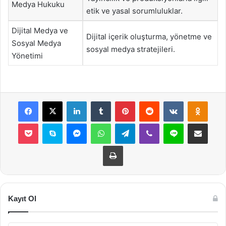
Medya Hukuku
etik ve yasal sorumluluklar.
Dijital Medya ve
Dijital içerik oluşturma, yönetme ve
Sosyal Medya
sosyal medya stratejileri.
Yönetimi
Facebook
X
LinkedIn
Tumblr
Pinterest
Reddit
VKontakte
Odnok
Pocket
Skype
Messenger
WhatsApp
Telegram
Viber
Line
E-Posta ile payla
Yazdır
Kayıt Ol