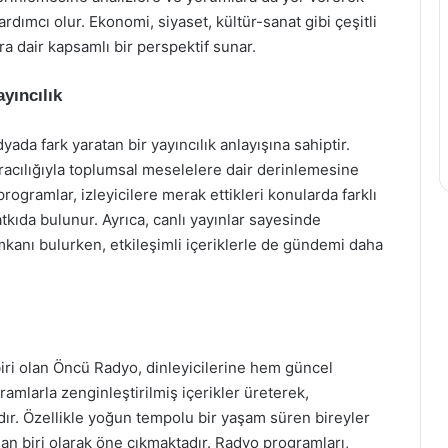
rdımcı olur. Ekonomi, siyaset, kültür-sanat gibi çeşitli
a dair kapsamlı bir perspektif sunar.
yıncılık
ada fark yaratan bir yayıncılık anlayışına sahiptir.
 aracılığıyla toplumsal meselelere dair derinlemesine
rogramlar, izleyicilere merak ettikleri konularda farklı
tkıda bulunur. Ayrıca, canlı yayınlar sayesinde
imkanı bulurken, etkileşimli içeriklerle de gündemi daha
iri olan Öncü Radyo, dinleyicilerine hem güncel
amlarla zenginleştirilmiş içerikler üreterek,
dır. Özellikle yoğun tempolu bir yaşam süren bireyler
dan biri olarak öne çıkmaktadır. Radyo programları,