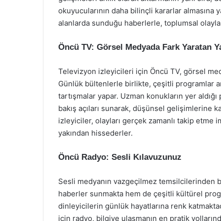
okuyucularının daha bilinçli kararlar almasına ya
alanlarda sunduğu haberlerle, toplumsal olaylar
Öncü TV: Görsel Medyada Fark Yaratan Ya
Televizyon izleyicileri için Öncü TV, görsel medy
Günlük bültenlerle birlikte, çeşitli programlar
tartışmalar yapar. Uzman konukların yer aldığı p
bakış açıları sunarak, düşünsel gelişimlerine ka
izleyiciler, olayları gerçek zamanlı takip etme 
yakından hissederler.
Öncü Radyo: Sesli Kılavuzunuz
Sesli medyanın vazgeçilmez temsilcilerinden b
haberler sunmakta hem de çeşitli kültürel progr
dinleyicilerin günlük hayatlarına renk katmakta
için radyo, bilgiye ulaşmanın en pratik yolların