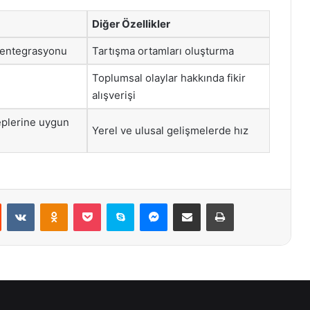
Diğer Özellikler
 entegrasyonu
Tartışma ortamları oluşturma
Toplumsal olaylar hakkında fikir
alışverişi
leplerine uygun
Yerel ve ulusal gelişmelerde hız
st
Reddit
VKontakte
Odnoklassniki
Pocket
Skype
Messenger
E-Posta ile paylaş
Yazdır