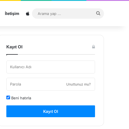
Sitemap
Arama
İletişim
yap
...
Kayıt Ol
Unuttunuz mu?
Beni hatırla
Kayıt Ol