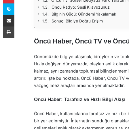
Öncü TV: Görsel Medyada Fark Yaratan Ya
Skype
Öncü Radyo: Sesli Kılavuzunuz
Bilginin Gücü: Gündemi Yakalamak
E-Posta ile paylaş
Sonuç: Bilgiye Doğru Erişim
Yazdır
Öncü Haber, Öncü TV ve Öncü
Günümüzde bilgiye ulaşmak, bireylerin ve toplul
Hızla değişen dünyamızda, olayları anlık olara
kalmaz, aynı zamanda toplumsal bilinçlenmemi
artırır. İşte bu noktada, Öncü Haber, Öncü TV
vazgeçilmez araçları arasında yer almaktadır.
Öncü Haber: Tarafsız ve Hızlı Bilgi Akışı
Öncü Haber, kullanıcılarına tarafsız ve hızlı bi
bir yer edinmiştir. İnternetin sunduğu olanakla
gelişmeleri anlık olarak aktarmanın yanı sıra, 