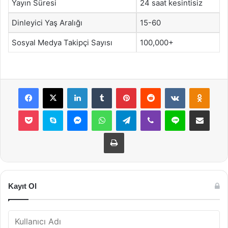
Yayın Süresi
24 saat kesintisiz
Dinleyici Yaş Aralığı
15-60
Sosyal Medya Takipçi Sayısı
100,000+
Facebook
X
LinkedIn
Tumblr
Pinterest
Reddit
VKontakte
Odnok
Pocket
Skype
Messenger
WhatsApp
Telegram
Viber
Line
E-Posta ile payla
Yazdır
Kayıt Ol