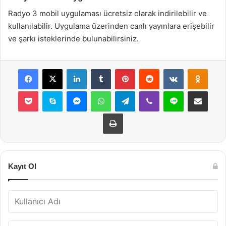
Radyo 3 mobil uygulaması ücretsiz olarak indirilebilir ve
kullanılabilir. Uygulama üzerinden canlı yayınlara erişebilir
ve şarkı isteklerinde bulunabilirsiniz.
Facebook
X
LinkedIn
Tumblr
Pinterest
Reddit
VKontakte
Odnok
Pocket
Skype
Messenger
WhatsApp
Telegram
Viber
Line
E-Posta ile payla
Yazdır
Kayıt Ol