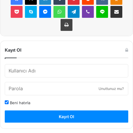
Pocket
Skype
Messenger
WhatsApp
Telegram
Viber
Line
E-Posta ile payla
Yazdır
Kayıt Ol
Unuttunuz mu?
Beni hatırla
Kayıt Ol