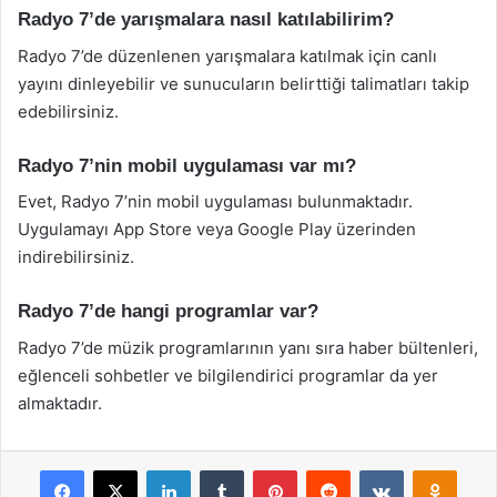
Radyo 7’de yarışmalara nasıl katılabilirim?
Radyo 7’de düzenlenen yarışmalara katılmak için canlı
yayını dinleyebilir ve sunucuların belirttiği talimatları takip
edebilirsiniz.
Radyo 7’nin mobil uygulaması var mı?
Evet, Radyo 7’nin mobil uygulaması bulunmaktadır.
Uygulamayı App Store veya Google Play üzerinden
indirebilirsiniz.
Radyo 7’de hangi programlar var?
Radyo 7’de müzik programlarının yanı sıra haber bültenleri,
eğlenceli sohbetler ve bilgilendirici programlar da yer
almaktadır.
Facebook
X
LinkedIn
Tumblr
Pinterest
Reddit
VKontakte
Odnok