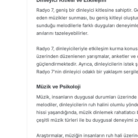
Dinleyici Kitlesi ve Etkileşim
Radyo 7, geniş bir dinleyici kitlesine sahiptir. 
eden müzikler sunması, bu geniş kitleyi oluştu
sunduğu melodilerle farklı duyguları deneyimle
anılarını tazeleyebilirler.
Radyo 7, dinleyicileriyle etkileşim kurma konu
üzerinden düzenlenen yarışmalar, anketler ve din
güçlendirmektedir. Ayrıca, dinleyicilerin istek 
Radyo 7’nin dinleyici odaklı bir yaklaşım sergil
Müzik ve Psikoloji
Müzik, insanların duygusal durumları üzerinde 
melodiler, dinleyicilerin ruh halini olumlu yönde 
hissi yaşandığında, müzik dinlemek rahatlatıcı 
çeşitli müzik türleri ile bu duygusal deneyimi 
Araştırmalar, müziğin insanların ruh hali üzer