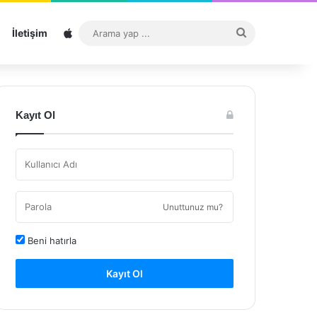
Sitemap
Arama
İletişim
yap
...
Kayıt Ol
Unuttunuz mu?
Beni hatırla
Kayıt Ol