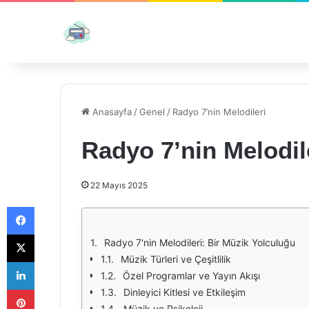
Anasayfa
/
Genel
/
Radyo 7’nin Melodileri
Radyo 7’nin Melodil
22 Mayıs 2025
Facebook
X
Radyo 7'nin Melodileri: Bir Müzik Yolculuğu
Müzik Türleri ve Çeşitlilik
LinkedIn
Özel Programlar ve Yayın Akışı
Pinterest
Dinleyici Kitlesi ve Etkileşim
Müzik ve Psikoloji