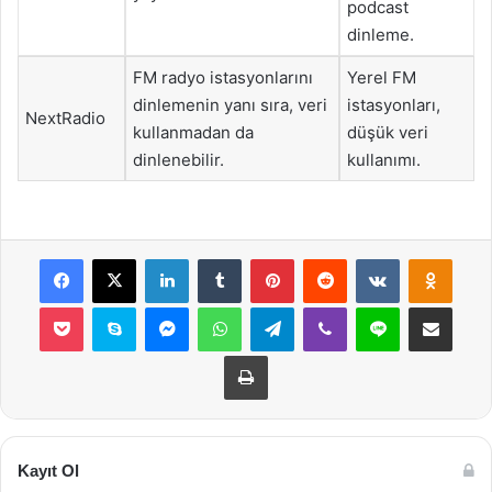
podcast
dinleme.
FM radyo istasyonlarını
Yerel FM
dinlemenin yanı sıra, veri
istasyonları,
NextRadio
kullanmadan da
düşük veri
dinlenebilir.
kullanımı.
Facebook
X
LinkedIn
Tumblr
Pinterest
Reddit
VKontakte
Odnok
Pocket
Skype
Messenger
WhatsApp
Telegram
Viber
Line
E-Posta ile payla
Yazdır
Kayıt Ol