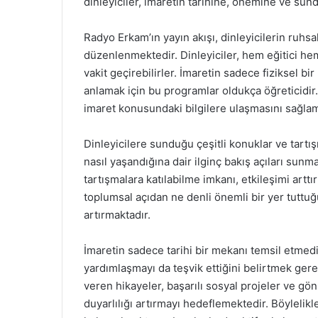
dinleyiciler, imaretin tarihine, önemine ve sun
Radyo Erkam’ın yayın akışı, dinleyicilerin ruhs
düzenlenmektedir. Dinleyiciler, hem eğitici hem
vakit geçirebilirler. İmaretin sadece fiziksel 
anlamak için bu programlar oldukça öğreticidir. 
imaret konusundaki bilgilere ulaşmasını sağlam
Dinleyicilere sunduğu çeşitli konuklar ve tart
nasıl yaşandığına dair ilginç bakış açıları sunma
tartışmalara katılabilme imkanı, etkileşimi artt
toplumsal açıdan ne denli önemli bir yer tuttuğ
artırmaktadır.
İmaretin sadece tarihi bir mekanı temsil etmed
yardımlaşmayı da teşvik ettiğini belirtmek ger
veren hikayeler, başarılı sosyal projeler ve gön
duyarlılığı artırmayı hedeflemektedir. Böylelikle