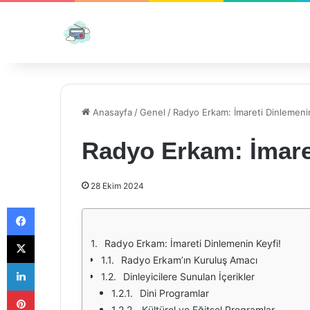
Anasayfa
/
Genel
/
Radyo Erkam: İmareti Dinlemenin
Radyo Erkam: İmare
28 Ekim 2024
Facebook
X
Radyo Erkam: İmareti Dinlemenin Keyfi!
Radyo Erkam’ın Kuruluş Amacı
LinkedIn
Dinleyicilere Sunulan İçerikler
Pinterest
Dini Programlar
Kültürel ve Eğitsel Programlar