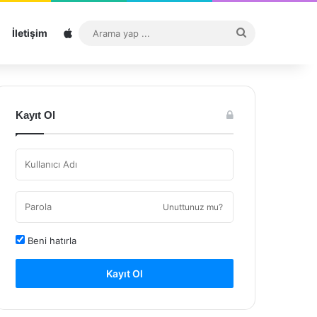
Sitemap
Arama
İletişim
yap
...
Kayıt Ol
Unuttunuz mu?
Beni hatırla
Kayıt Ol