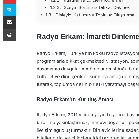
Skype
Sosyal Sorunlara Dikkat Çekmek
Dinleyici Katılımı ve Topluluk Oluşturma
E-Posta ile paylaş
Yazdır
Radyo Erkam: İmareti Dinleme
Radyo Erkam, Türkiye’nin köklü radyo istasyonla
programlarla dikkat çekmektedir. İstasyon, adın
dayanışma duygularının ön planda olduğu bir anl
kültürel ve dini içerikler sunmayı amaç edinmiş
tutarak, toplumda derin bir etki yaratmayı başar
Radyo Erkam’ın Kuruluş Amacı
Radyo Erkam, 2011 yılında yayın hayatına başla
birbirine yakınlaştırmak, manevi değerleri pek
iletişim ağı oluşturmaktır. Dinleyicilerine sa
bilgilendirici ve bilinçlendirici programlar sun