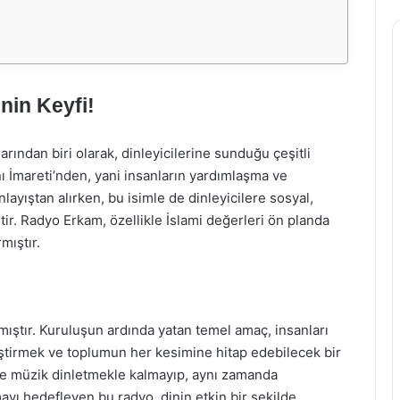
nin Keyfi!
rından biri olarak, dinleyicilerine sunduğu çeşitli
ı İmareti’nden, yani insanların yardımlaşma ve
ayıştan alırken, bu isimle de dinleyicilere sosyal,
tir. Radyo Erkam, özellikle İslami değerleri ön planda
mıştır.
mıştır. Kuruluşun ardında yatan temel amaç, insanları
iştirmek ve toplumun her kesimine hitap edebilecek bir
dece müzik dinletmekle kalmayıp, aynı zamanda
mayı hedefleyen bu radyo, dinin etkin bir şekilde