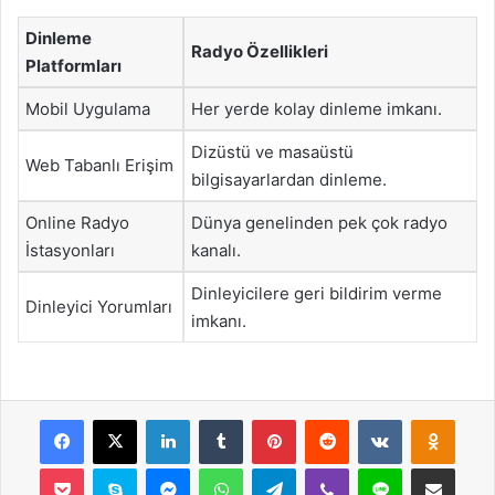
Dinleme
Radyo Özellikleri
Platformları
Mobil Uygulama
Her yerde kolay dinleme imkanı.
Dizüstü ve masaüstü
Web Tabanlı Erişim
bilgisayarlardan dinleme.
Online Radyo
Dünya genelinden pek çok radyo
İstasyonları
kanalı.
Dinleyicilere geri bildirim verme
Dinleyici Yorumları
imkanı.
Facebook
X
LinkedIn
Tumblr
Pinterest
Reddit
VKontakte
Odnok
Pocket
Skype
Messenger
WhatsApp
Telegram
Viber
Line
E-Posta ile payla