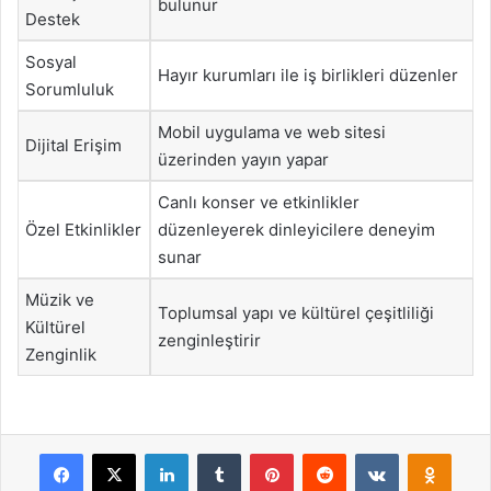
bulunur
Destek
Sosyal
Hayır kurumları ile iş birlikleri düzenler
Sorumluluk
Mobil uygulama ve web sitesi
Dijital Erişim
üzerinden yayın yapar
Canlı konser ve etkinlikler
Özel Etkinlikler
düzenleyerek dinleyicilere deneyim
sunar
Müzik ve
Toplumsal yapı ve kültürel çeşitliliği
Kültürel
zenginleştirir
Zenginlik
Facebook
X
LinkedIn
Tumblr
Pinterest
Reddit
VKontakte
Odnok