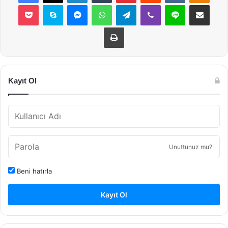
Pocket
Skype
Messenger
WhatsApp
Telegram
Viber
Line
E-Posta ile payla
Yazdır
Kayıt Ol
Unuttunuz mu?
Beni hatırla
Kayıt Ol