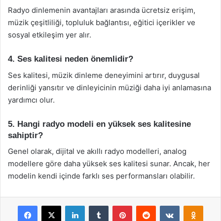
Radyo dinlemenin avantajları arasında ücretsiz erişim,
müzik çeşitliliği, topluluk bağlantısı, eğitici içerikler ve
sosyal etkileşim yer alır.
4. Ses kalitesi neden önemlidir?
Ses kalitesi, müzik dinleme deneyimini artırır, duygusal
derinliği yansıtır ve dinleyicinin müziği daha iyi anlamasına
yardımcı olur.
5. Hangi radyo modeli en yüksek ses kalitesine
sahiptir?
Genel olarak, dijital ve akıllı radyo modelleri, analog
modellere göre daha yüksek ses kalitesi sunar. Ancak, her
modelin kendi içinde farklı ses performansları olabilir.
Facebook
X
LinkedIn
Tumblr
Pinterest
Reddit
VKontakte
Odnok