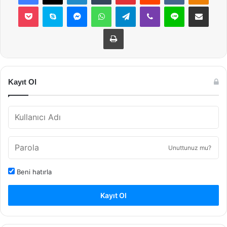
Pocket
Skype
Messenger
WhatsApp
Telegram
Viber
Line
E-Posta ile payla
Yazdır
Kayıt Ol
Unuttunuz mu?
Beni hatırla
Kayıt Ol