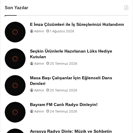
Son Yazılar
E İmza Çözümleri ile İş Süreçlerinizi Hızlandırın
Admin
1 Ağustos 2026
Seçkin Ürünlerle Hazırlanan Lüks Hediye
Kutuları
Admin
25 Temmuz 2026
Masa Başı Çalışanlar İçin Eğlenceli Dans
Dersleri
Admin
25 Temmuz 2026
Bayram FM Canlı Radyo Dinleyin!
Admin
24 Temmuz 2026
Avrasya Radyo Dinle: Müzik ve Sohbetin