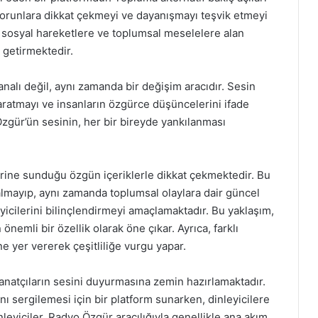
 sorunlara dikkat çekmeyi ve dayanışmayı teşvik etmeyi
a, sosyal hareketlere ve toplumsal meselelere alan
e getirmektedir.
alı değil, aynı zamanda bir değişim aracıdır. Sesin
aratmayı ve insanların özgürce düşüncelerini ifade
zgür’ün sesinin, her bir bireyde yankılanması
rine sunduğu özgün içeriklerle dikkat çekmektedir. Bu
almayıp, aynı zamanda toplumsal olaylara dair güncel
eyicilerini bilinçlendirmeyi amaçlamaktadır. Bu yaklaşım,
nemli bir özellik olarak öne çıkar. Ayrıca, farklı
ne yer vererek çeşitliliğe vurgu yapar.
sanatçıların sesini duyurmasına zemin hazırlamaktadır.
ını sergilemesi için bir platform sunarken, dinleyicilere
leyiciler, Radyo Özgür aracılığıyla genellikle ana akım