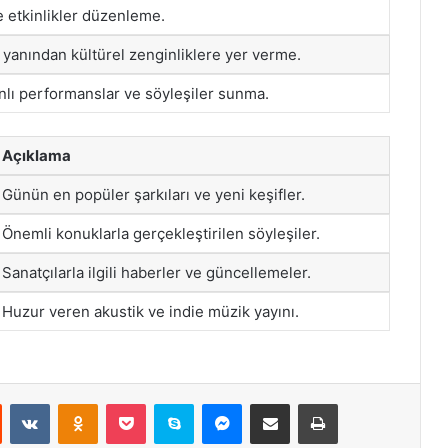
e etkinlikler düzenleme.
 yanından kültürel zenginliklere yer verme.
anlı performanslar ve söyleşiler sunma.
Açıklama
Günün en popüler şarkıları ve yeni keşifler.
Önemli konuklarla gerçekleştirilen söyleşiler.
Sanatçılarla ilgili haberler ve güncellemeler.
Huzur veren akustik ve indie müzik yayını.
st
Reddit
VKontakte
Odnoklassniki
Pocket
Skype
Messenger
E-Posta ile paylaş
Yazdır