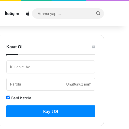
Sitemap
Arama
İletişim
yap
...
Kayıt Ol
Unuttunuz mu?
Beni hatırla
Kayıt Ol