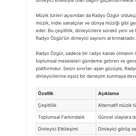
dinleyici kitlesiyle olan bağını güçlendirmekte
Müzik türleri açısından da Radyo Özgür oldukça 
müzik, indie sanatçılar ve dünya müziği gibi gen
eder. Bu çeşitlilik, dinleyicilere sürekli yeni 
Radyo Özgür’ün dinleyici sayısını artırmaktadır.
Radyo Özgür, sadece bir radyo kanalı olmanın öt
toplumsal meseleleri gündeme getiren ve genç 
platformdur. Sesin sınırları aşan gücüyle, Radyo
dinleyicilerine eşsiz bir deneyim sunmaya dev
Özellik
Açıklama
Çeşitlilik
Alternatif müzik t
Toplumsal Farkındalık
Güncel olaylara d
Dinleyici Etkileşimi
Dinleyici görüş ve