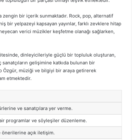
 ve topluluğun bir parçası olmayı teşvik etmektedir.
zengin bir içerik sunmaktadır. Rock, pop, alternatif
iş bir yelpazeyi kapsayan yayınlar, farklı zevklere hitap
ve heyecan verici müzikler keşfetme olanağı sağlarken,
esinde, dinleyicileriyle güçlü bir topluluk oluşturan,
sanatçıların gelişimine katkıda bulunan bir
 Özgür, müziği ve bilgiyi bir araya getirerek
am etmektedir.
ürlerine ve sanatçılara yer verme.
air programlar ve söyleşiler düzenleme.
 önerilerine açık iletişim.