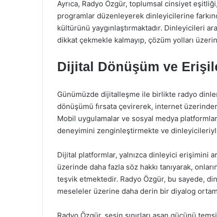
Ayrıca, Radyo Özgür, toplumsal cinsiyet eşitliği
programlar düzenleyerek dinleyicilerine farkı
kültürünü yaygınlaştırmaktadır. Dinleyicileri a
dikkat çekmekle kalmayıp, çözüm yolları üzerin
Dijital Dönüşüm ve Erişile
Günümüzde dijitalleşme ile birlikte radyo dinlem
dönüşümü fırsata çevirerek, internet üzerinden 
Mobil uygulamalar ve sosyal medya platformları 
deneyimini zenginleştirmekte ve dinleyicileriyle
Dijital platformlar, yalnızca dinleyici erişimini
üzerinde daha fazla söz hakkı tanıyarak, onları
teşvik etmektedir. Radyo Özgür, bu sayede, dinley
meseleler üzerine daha derin bir diyalog ortam
Radyo Özgür, sesin sınırları aşan gücünü temsil