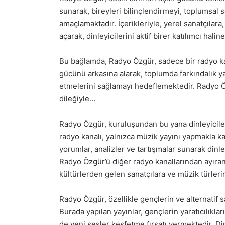
sunarak, bireyleri bilinçlendirmeyi, toplumsal
amaçlamaktadır. İçerikleriyle, yerel sanatçılar
açarak, dinleyicilerini aktif birer katılımcı halin
Bu bağlamda, Radyo Özgür, sadece bir radyo kan
gücünü arkasına alarak, toplumda farkındalık y
etmelerini sağlamayı hedeflemektedir. Radyo Ö
dileğiyle…
Radyo Özgür, kuruluşundan bu yana dinleyicile
radyo kanalı, yalnızca müzik yayını yapmakla k
yorumlar, analizler ve tartışmalar sunarak dinl
Radyo Özgür’ü diğer radyo kanallarından ayıran ö
kültürlerden gelen sanatçılara ve müzik türleri
Radyo Özgür, özellikle gençlerin ve alternatif 
Burada yapılan yayınlar, gençlerin yaratıcılıklar
de yeni sesler keşfetme fırsatı vermektedir. Din