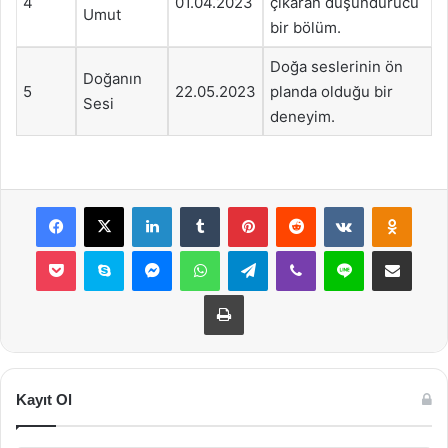
4
01.04.2023
çıkaran düşündürücü
Umut
bir bölüm.
Doğa seslerinin ön
Doğanın
5
22.05.2023
planda olduğu bir
Sesi
deneyim.
Facebook
X
LinkedIn
Tumblr
Pinterest
Reddit
VKontakte
Odnok
Pocket
Skype
Messenger
WhatsApp
Telegram
Viber
Line
E-Posta ile payla
Yazdır
Kayıt Ol