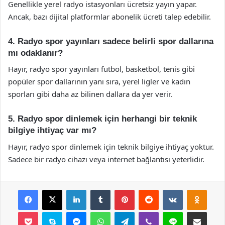
Genellikle yerel radyo istasyonları ücretsiz yayın yapar.
Ancak, bazı dijital platformlar abonelik ücreti talep edebilir.
4. Radyo spor yayınları sadece belirli spor dallarına
mı odaklanır?
Hayır, radyo spor yayınları futbol, basketbol, tenis gibi
popüler spor dallarının yanı sıra, yerel ligler ve kadın
sporları gibi daha az bilinen dallara da yer verir.
5. Radyo spor dinlemek için herhangi bir teknik
bilgiye ihtiyaç var mı?
Hayır, radyo spor dinlemek için teknik bilgiye ihtiyaç yoktur.
Sadece bir radyo cihazı veya internet bağlantısı yeterlidir.
Facebook
X
LinkedIn
Tumblr
Pinterest
Reddit
VKontakte
Odnok
Pocket
Skype
Messenger
WhatsApp
Telegram
Viber
Line
E-Posta ile payla