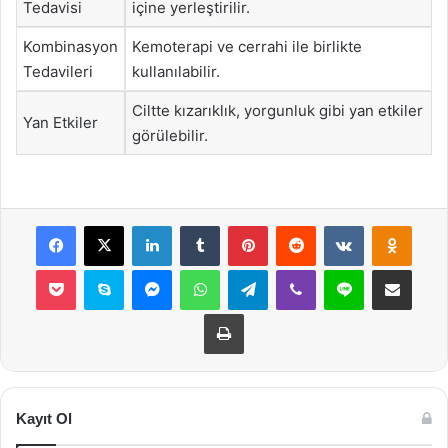
Tedavisi
içine yerleştirilir.
Kombinasyon
Kemoterapi ve cerrahi ile birlikte
Tedavileri
kullanılabilir.
Ciltte kızarıklık, yorgunluk gibi yan etkiler
Yan Etkiler
görülebilir.
Facebook
X
LinkedIn
Tumblr
Pinterest
Reddit
VKontakte
Odnok
Pocket
Skype
Messenger
WhatsApp
Telegram
Viber
Line
E-Posta ile payla
Yazdır
Kayıt Ol