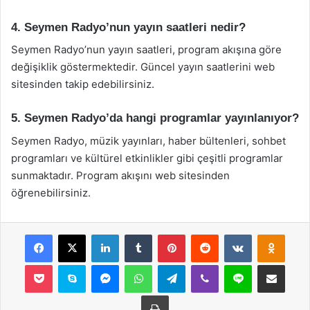
4. Seymen Radyo’nun yayın saatleri nedir?
Seymen Radyo’nun yayın saatleri, program akışına göre
değişiklik göstermektedir. Güncel yayın saatlerini web
sitesinden takip edebilirsiniz.
5. Seymen Radyo’da hangi programlar yayınlanıyor?
Seymen Radyo, müzik yayınları, haber bültenleri, sohbet
programları ve kültürel etkinlikler gibi çeşitli programlar
sunmaktadır. Program akışını web sitesinden
öğrenebilirsiniz.
Facebook
X
LinkedIn
Tumblr
Pinterest
Reddit
VKontakte
Odnok
Pocket
Skype
Messenger
WhatsApp
Telegram
Viber
Line
E-Posta ile payla
Yazdır