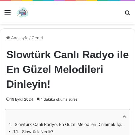
Menü
Ar
Anasayfa
/
Genel
Slowtürk Canlı Radyo ile
En Güzel Melodileri
Dinleyin!
19 Eylül 2024
4 dakika okuma süresi
Slowtürk Canlı Radyo: En Güzel Melodileri Dinlemek İçin Bir Başlangıç Noktası
Slowtürk Nedir?