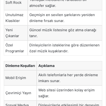
Soft Rock
atmosfer sağlar.
Unutulmaz
Geçmişin en sevilen şarkılarını yeniden
Klasikler
dinleme fırsatı sunar.
Yeni
Güncel müzik listesine göz atma olanağı
Çıkanlar
tanır.
Özel
Dinleyicilerin isteklerine göre düzenlenen
Programlar
özel müzik kuşaklarıdır.
Dinleme Koşulları
Açıklama
Akıllı telefonlarla her yerde dinleme
Mobil Erişim
imkanı sunar.
Web sitesi üzerinden kolay erişim
Çevrimiçi Yayın
sağlar.
Sosyal Medya
Dinleyicilerle etkileşimli bir deneyim