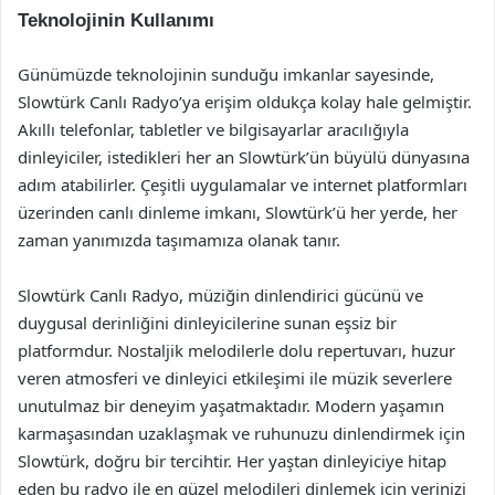
Teknolojinin Kullanımı
Günümüzde teknolojinin sunduğu imkanlar sayesinde,
Slowtürk Canlı Radyo’ya erişim oldukça kolay hale gelmiştir.
Akıllı telefonlar, tabletler ve bilgisayarlar aracılığıyla
dinleyiciler, istedikleri her an Slowtürk’ün büyülü dünyasına
adım atabilirler. Çeşitli uygulamalar ve internet platformları
üzerinden canlı dinleme imkanı, Slowtürk’ü her yerde, her
zaman yanımızda taşımamıza olanak tanır.
Slowtürk Canlı Radyo, müziğin dinlendirici gücünü ve
duygusal derinliğini dinleyicilerine sunan eşsiz bir
platformdur. Nostaljik melodilerle dolu repertuvarı, huzur
veren atmosferi ve dinleyici etkileşimi ile müzik severlere
unutulmaz bir deneyim yaşatmaktadır. Modern yaşamın
karmaşasından uzaklaşmak ve ruhunuzu dinlendirmek için
Slowtürk, doğru bir tercihtir. Her yaştan dinleyiciye hitap
eden bu radyo ile en güzel melodileri dinlemek için yerinizi