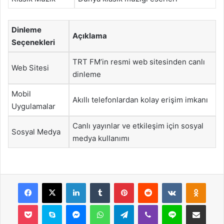
Dinleme
Açıklama
Seçenekleri
TRT FM’in resmi web sitesinden canlı
Web Sitesi
dinleme
Mobil
Akıllı telefonlardan kolay erişim imkanı
Uygulamalar
Canlı yayınlar ve etkileşim için sosyal
Sosyal Medya
medya kullanımı
Facebook
X
LinkedIn
Tumblr
Pinterest
Reddit
VKontakte
Odnok
Pocket
Skype
Messenger
WhatsApp
Telegram
Viber
Line
E-Posta ile payla