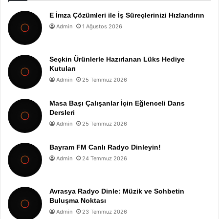
E İmza Çözümleri ile İş Süreçlerinizi Hızlandırın
Admin
1 Ağustos 2026
Seçkin Ürünlerle Hazırlanan Lüks Hediye
Kutuları
Admin
25 Temmuz 2026
Masa Başı Çalışanlar İçin Eğlenceli Dans
Dersleri
Admin
25 Temmuz 2026
Bayram FM Canlı Radyo Dinleyin!
Admin
24 Temmuz 2026
Avrasya Radyo Dinle: Müzik ve Sohbetin
Buluşma Noktası
Admin
23 Temmuz 2026