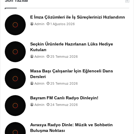
Son Yazılar
E İmza Çözümleri ile İş Süreçlerinizi Hızlandırın
Admin
1 Ağustos 2026
Seçkin Ürünlerle Hazırlanan Lüks Hediye
Kutuları
Admin
25 Temmuz 2026
Masa Başı Çalışanlar İçin Eğlenceli Dans
Dersleri
Admin
25 Temmuz 2026
Bayram FM Canlı Radyo Dinleyin!
Admin
24 Temmuz 2026
Avrasya Radyo Dinle: Müzik ve Sohbetin
Buluşma Noktası