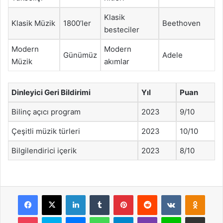
Klasik
Klasik Müzik
1800’ler
Beethoven
besteciler
Modern
Modern
Günümüz
Adele
Müzik
akımlar
Dinleyici Geri Bildirimi
Yıl
Puan
Bilinç açıcı program
2023
9/10
Çeşitli müzik türleri
2023
10/10
Bilgilendirici içerik
2023
8/10
Facebook
X
LinkedIn
Tumblr
Pinterest
Reddit
VKontakte
Odnok
Pocket
Skype
Messenger
WhatsApp
Telegram
Viber
Line
E-Posta ile payla