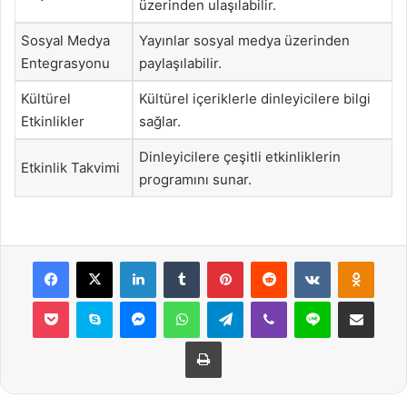
üzerinden ulaşılabilir.
Sosyal Medya
Yayınlar sosyal medya üzerinden
Entegrasyonu
paylaşılabilir.
Kültürel
Kültürel içeriklerle dinleyicilere bilgi
Etkinlikler
sağlar.
Dinleyicilere çeşitli etkinliklerin
Etkinlik Takvimi
programını sunar.
Facebook
X
LinkedIn
Tumblr
Pinterest
Reddit
VKontakte
Odnok
Pocket
Skype
Messenger
WhatsApp
Telegram
Viber
Line
E-Posta ile payla
Yazdır