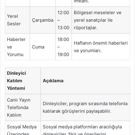
imkanı.
12:00
Bölgesel meseleler ve
Yerel
Çarşamba
–
yerel sanatçılar ile
Sesler
13:00
röportajlar.
Haberler
18:00
Haftanın önemli haberleri
ve
Cuma
–
ve yorumları.
Yorumu
19:00
Dinleyici
Katılım
Açıklama
Yöntemi
Canlı Yayın
Dinleyiciler, program sırasında telefonla
Telefonda
katılarak görüşlerini paylaşabilir.
Katılım
Sosyal Medya
Sosyal medya platformları aracılığıyla
Üzerinden
dinleyiciler, fikir ve önerilerini