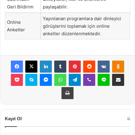
Geri Bildirim
paylaşabilir.
Yayınlanan programlara dair dinleyici
Online
görüşlerini toplamak için online
Anketler
anketler düzenlenmektedir.
Facebook
X
LinkedIn
Tumblr
Pinterest
Reddit
VKontakte
Odnok
Pocket
Skype
Messenger
WhatsApp
Telegram
Viber
Line
E-Posta ile payla
Yazdır
Kayıt Ol